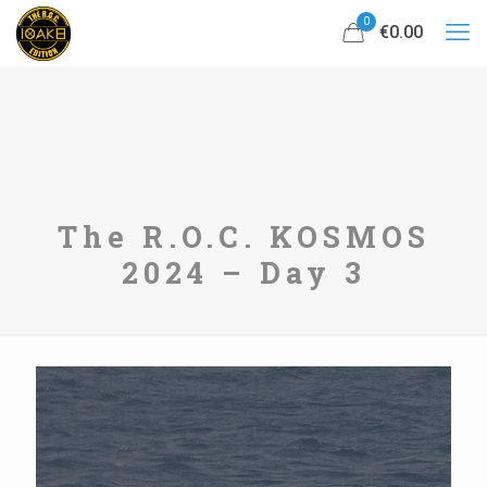
0
€0.00
The R.O.C. KOSMOS
2024 – Day 3